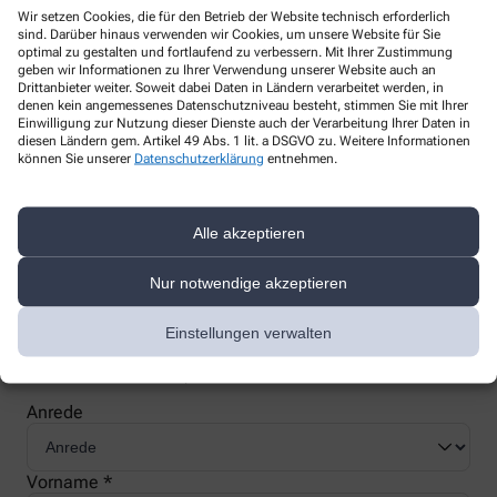
Wir setzen Cookies, die für den Betrieb der Website technisch erforderlich
sind. Darüber hinaus verwenden wir Cookies, um unsere Website für Sie
optimal zu gestalten und fortlaufend zu verbessern. Mit Ihrer Zustimmung
geben wir Informationen zu Ihrer Verwendung unserer Website auch an
Drittanbieter weiter. Soweit dabei Daten in Ländern verarbeitet werden, in
denen kein angemessenes Datenschutzniveau besteht, stimmen Sie mit Ihrer
Nachweis Ihrer Befreiung
Einwilligung zur Nutzung dieser Dienste auch der Verarbeitung Ihrer Daten in
diesen Ländern gem. Artikel 49 Abs. 1 lit. a DSGVO zu. Weitere Informationen
können Sie unserer
Datenschutzerklärung
entnehmen.
Wenn Sie einen Ausweis über die Befreiung der gesetzlichen
Zuzahlung haben, können wir diese Info speichern und Sie
müssen Ihren Ausweis nicht immer vorzeigen.
Alle akzeptieren
Nur notwendige akzeptieren
Kundenkarte beantragen
Einstellungen verwalten
Jetzt schnell und einfach online beantragen und beim nächsten
Besuch bei uns in der Apotheke abholen.
Anrede
Vorname *